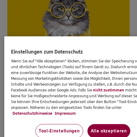
Einstellungen zum Datenschutz
Wenn Sie auf "Alle akzeptieren" klicken, stimmen Sie der Speicherung 
ERGO check4you: Wir behalten für Sie den
und ähnlichen Technologien (Tools) auf Ihrem Gerät zu. Dadurch ermö
Überblick
eine zuverlässige Funktion der Website, die Analyse der Websitenutzun
Messung von Marketingaktivitäten sowie die Möglichkeit, Ihnen persona
Jetzt Lücken in Ihrer Vorsorge aufspüren.
Inhalte und Werbeanzeigen zur Verfügung zu stellen, z.B. durch die N
Facebook Audiences oder Google Ads. Falls Sie
nicht zustimmen
möchten
keine für Sie maßgeschneiderte Anpassung und Werbung auf dieser Se
Sie können Ihre Entscheidungen jederzeit über den Button "Tool-Eins
Mehr zu Check4you
anpassen. Näheres zu den eingesetzten Tools finden Sie unter
Datenschutzhinweise
Impressum
Tool-Einstellungen
Alle akzeptieren