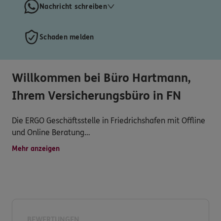
Nachricht schreiben
Schaden melden
Willkommen bei Büro Hartmann,
Ihrem Versicherungsbüro in FN
Die ERGO Geschäftsstelle in Friedrichshafen mit Offline
und Online Beratung
Nahezu 60 Jahre, bereits in zweiter Generation steht
Mehr anzeigen
unser Büro für langjährige, vertrauensvolle
Kundenbetreuung auf Augenhöhe.
BEWERTUNGEN